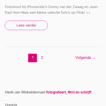
Fotoshoot bij iPhoneclub’s Gonny van der Zwaag en Jean-
Paul Horn.Naar een kleine selectie foto’s op Flickr >>
iPhoneclub
Lees verder
|
fotografie
1
2
Volgende
→
Henk-Jan Winkeldermaat
fotografeert, filmt en schrijft
Uurprijs