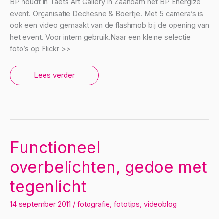
BP houdt in Taets Art Gallery in Zaandam het BP Energize
event. Organisatie Dechesne & Boertje. Met 5 camera’s is
ook een video gemaakt van de flashmob bij de opening van
het event. Voor intern gebruik.Naar een kleine selectie
foto’s op Flickr >>
BP
Lees verder
Energize
|
fotografie
en
video
Functioneel
overbelichten, gedoe met
tegenlicht
14 september 2011
/
fotografie
,
fototips
,
videoblog