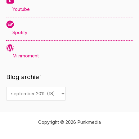
Youtube
Spotify
Mijnmoment
Blog archief
B
l
o
g
Copyright © 2026 Punkmedia
a
r