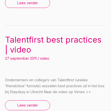
KHN
Lees verder
Den
Haag
100
jaar
|
video
Talentfirst best practices
| video
27 september 2011
/
video
Ondernemers en collega’s van Talentfirst (unieke
‘friendchise’ formule) wisselen best practices uit in het bos
bij Stayokay in Utrecht.Naar de video op Vimeo >>
Talentfirst
Lees verder
best