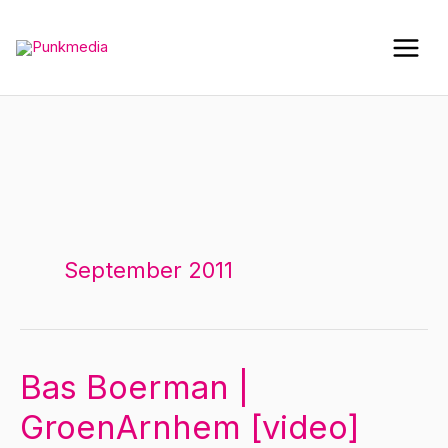
Ga
naar
de
inhoud
September 2011
Bas Boerman |
GroenArnhem [video]