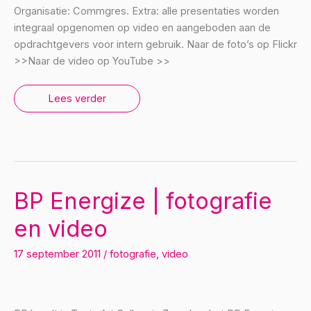
Organisatie: Commgres. Extra: alle presentaties worden
integraal opgenomen op video en aangeboden aan de
opdrachtgevers voor intern gebruik. Naar de foto’s op Flickr
>>Naar de video op YouTube >>
Fitspiration
Lees verder
|
fotografie
en
video
BP Energize | fotografie
en video
17 september 2011
/
fotografie
,
video