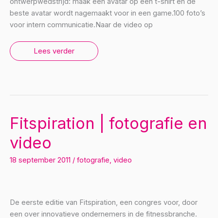
ontwerpwedstrijd: maak een avatar op een t-shirt en de
beste avatar wordt nagemaakt voor in een game.100 foto’s
voor intern communicatie.Naar de video op
BP
Lees verder
Young
Energy
Project
lancering
|
fotografie
en
video
Fitspiration | fotografie en
video
18 september 2011
/
fotografie
,
video
De eerste editie van Fitspiration, een congres voor, door
een over innovatieve ondernemers in de fitnessbranche.