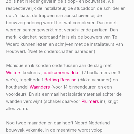
Zo is het in ieder geval in de sloop- en bouwfase. Als
respectievelijk de installateur, de stucadoor, de schilder en
op z’n laatst de trappenman aanschuiven bij de
bouwvergadering wordt het wat complexer. Dan moet
worden samengewerkt met verschillende partijen. Dan
merk ik dat het inderdaad fijn is als de bouwers van Te
Woerd kunnen lezen en schrijven met de installateurs van
Houtwerf. (Niet te onderschatten aanrader.)
Monique en ik konden ondertussen aan de slag met
Wolters
keukens ,
badkamermarkt.nl
(2 badkamers en 3
wc’s), tegelbedrijf
Betting Ressing
(dikke aanrader) en
houthandel
Waanders
(voor 14 binnendeuren en een
voordeur). En als eenmaal het isolatiemateriaal achter de
wanden verdwijnt (schakel daarvoor
Pluimers
in), krijgt
alles vorm.
Nog twee maanden en dan heeft Noord Nederland
bouwvak vakantie. In de meantime wordt volop