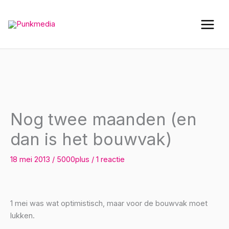
Ga
naar
de
inhoud
Nog twee maanden (en
dan is het bouwvak)
18 mei 2013
/
5000plus
/
1 reactie
1 mei was wat optimistisch, maar voor de bouwvak moet
lukken.