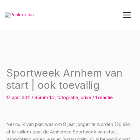
Ga
naar
de
inhoud
Sportweek Arnhem van
start | ook toevallig
17 april 2011
/
85mm 1.2
,
fotografie
,
privé
/
1 reactie
Net nu ik van plan was om 8 jaar jonger te worden (20 kilo
af te vallen) gaat de Arnhemse Sportweek van start.
Vanochtend vroeg was er (waarschijnlijk) al behoorlijk wat