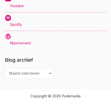
Youtube
Spotify
Mijnmoment
Blog archief
B
l
o
g
Copyright © 2026 Punkmedia
a
r