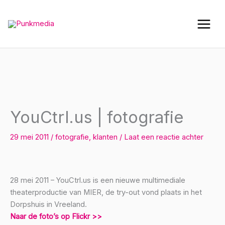
Ga
naar
de
inhoud
YouCtrl.us | fotografie
29 mei 2011
/
fotografie
,
klanten
/
Laat een reactie achter
28 mei 2011 – YouCtrl.us is een nieuwe multimediale
theaterproductie van MIER, de try-out vond plaats in het
Dorpshuis in Vreeland.
Naar de foto’s op Flickr >>