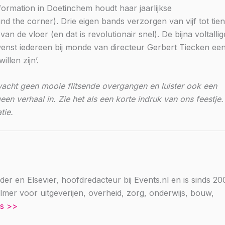
rmation in Doetinchem houdt haar jaarlijkse
und the corner). Drie eigen bands verzorgen van vijf tot tien
n de vloer (en dat is revolutionair snel). De bijna voltallig
 wenst iedereen bij monde van directeur Gerbert Tiecken ee
llen zijn’.
cht geen mooie flitsende overgangen en luister ook een
een verhaal in. Zie het als een korte indruk van ons feestje.
tie.
nder en Elsevier, hoofdredacteur bij Events.nl en is sinds 20
lmer voor uitgeverijen, overheid, zorg, onderwijs, bouw,
es >>