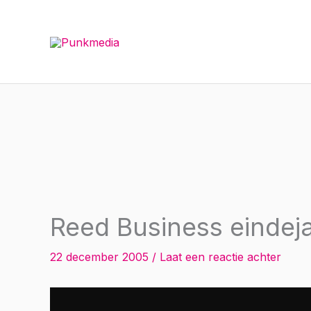
Ga
naar
de
inhoud
Reed Business eindej
22 december 2005
/
Laat een reactie achter