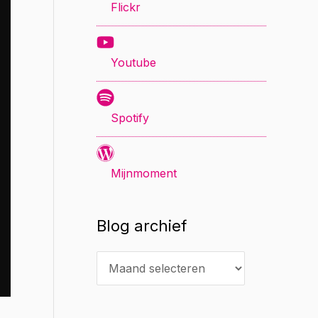
Flickr
Youtube
Spotify
Mijnmoment
Blog archief
B
l
o