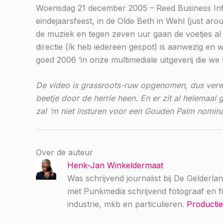
Woensdag 21 december 2005 – Reed Business Info
eindejaarsfeest, in de Olde Beth in Wehl (just aro
de muziek en tegen zeven uur gaan de voetjes al va
directie (ík heb iedereen gespot) is aanwezig en
goed 2006 ‘in onze multimediale uitgeverij die we wi
De video is grassroots-ruw opgenomen, dus verwa
beetje door de herrie heen. En er zit al helemaal g
zal ‘m niet insturen voor een Gouden Palm nomina
Over de auteur
Henk-Jan Winkeldermaat
Was schrijvend journalist bij De Gelderla
met Punkmedia schrijvend fotograaf en fi
industrie, mkb en particulieren.
Producti