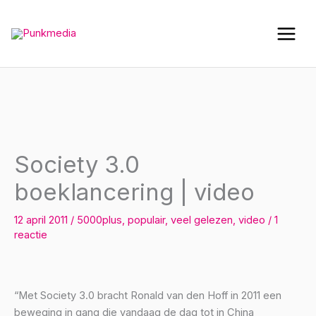
Ga
naar
de
inhoud
Society 3.0
boeklancering | video
12 april 2011
/
5000plus
,
populair
,
veel gelezen
,
video
/
1
reactie
“Met Society 3.0 bracht Ronald van den Hoff in 2011 een
beweging in gang die vandaag de dag tot in China